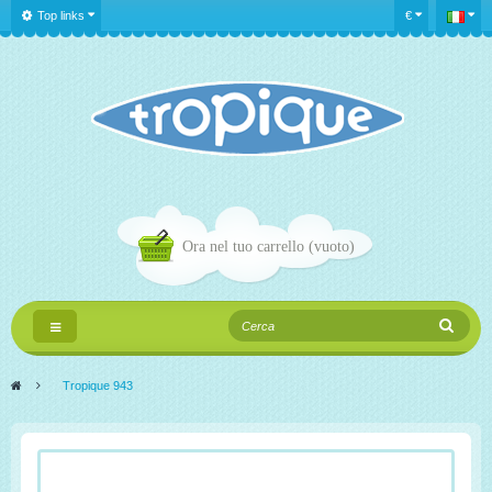
Top links
€
Ora nel tuo carrello
(vuoto)
Navigazione
Toggle
>
Tropique 943