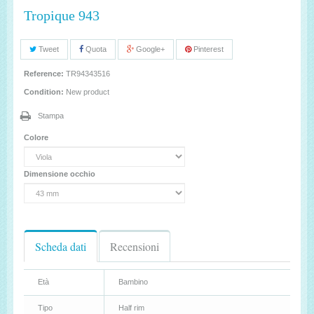
Tropique 943
Tweet
Quota
Google+
Pinterest
Reference:
TR94343516
Condition:
New product
Stampa
Colore
Dimensione occhio
Scheda dati
Recensioni
Età
Bambino
Tipo
Half rim