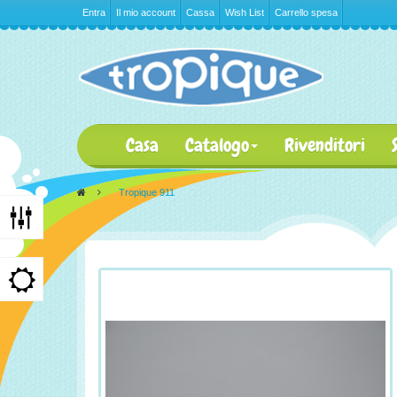
Entra
Il mio account
Cassa
Wish List
Carrello spesa
Casa
Catalogo
Rivenditori
>
Tropique 911