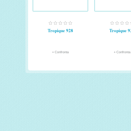
Tropique 928
Tropique 9
+ Confronta
+ Confronta