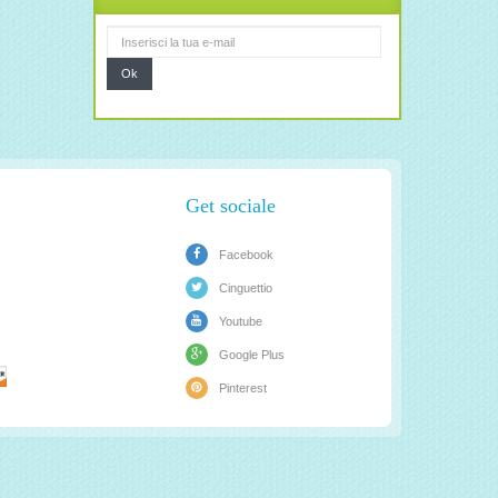
Ok
Get sociale
Facebook
Cinguettio
Youtube
Google Plus
Pinterest