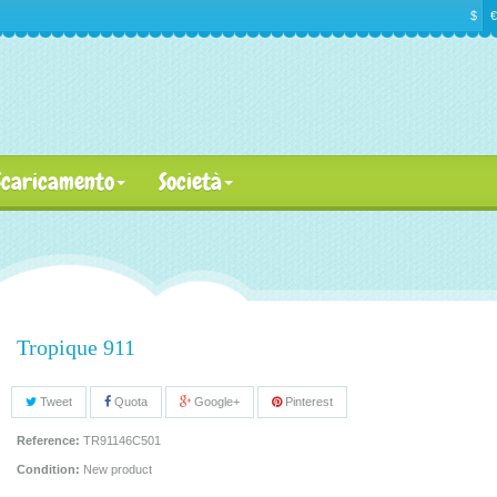
$
€
Scaricamento
Società
Tropique 911
Tweet
Quota
Google+
Pinterest
Reference:
TR91146C501
Condition:
New product