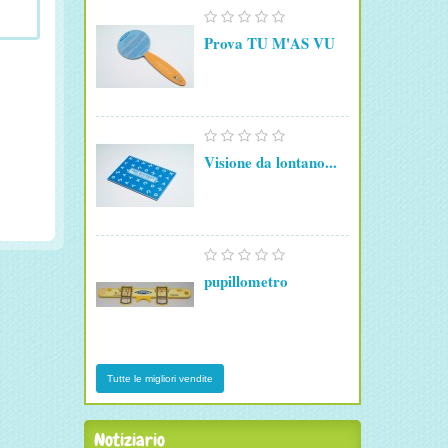
Prova TU M'AS VU
Visione da lontano...
pupillometro
Tutte le migliori vendite
Notiziario