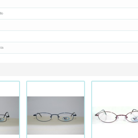
lo
sta