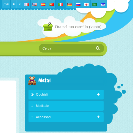
руб
₪‎
¥
Ora nel tuo carrello
(vuoto)
Metal
Occhiali
Medicale
Accessori