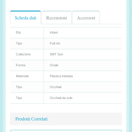
Scheda dati
Recensioni
Accessori
Età
Infant
Tipo
Full rim
Collezione
SMT Sun
Forma
Ovale
Materiale
Plastica iniettata
Tipo
Occhiali
Tipo
Occhiali da sole
Prodotti Correlati