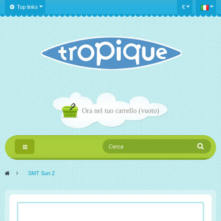
Top links
€
Ora nel tuo carrello
(vuoto)
Navigazione
Toggle
>
SMT Sun 2