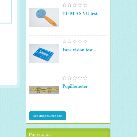
TU M'AS VU test
Fare vision test...
Pupillometer
Все лидеры продаж
Рассылка