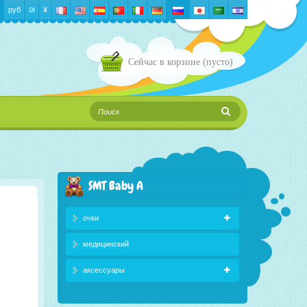
руб
₪‎
¥
Сейчас в корзине
(пусто)
SMT Baby A
очки
медицинский
аксессуары