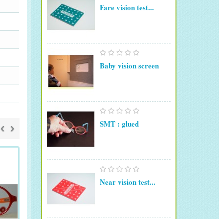
Fare vision test...
Baby vision screen
SMT : glued
‹
›
Near vision test...