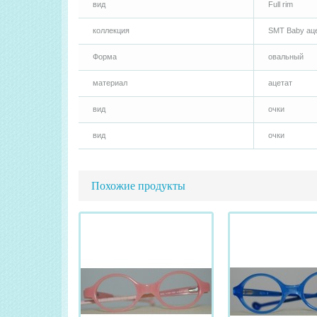
вид
Full rim
коллекция
SMT Baby ац
Форма
овальный
материал
ацетат
вид
очки
вид
очки
Похожие продукты