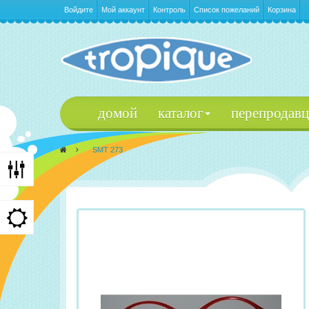
Войдите
Мой аккаунт
Контроль
Список пожеланий
Корзина
домой
каталог
перепродав
>
SMT 273