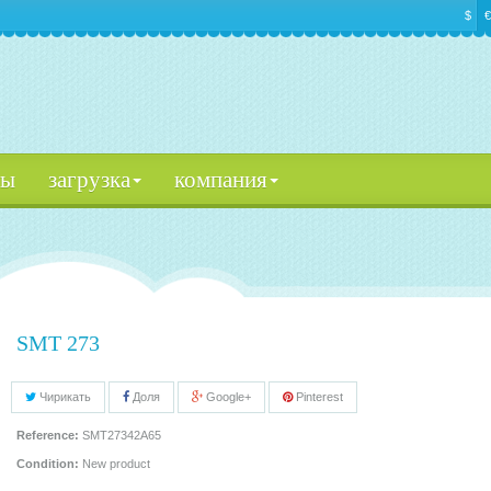
$
€
цы
загрузка
компания
SMT 273
Чирикать
Доля
Google+
Pinterest
Reference:
SMT27342A65
Condition:
New product