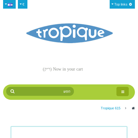
€
Top links
Now in your cart
(ריק)
Toggle
navigation
Tropique 615
>