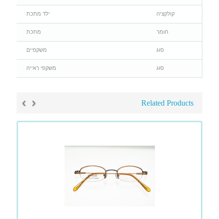
קולקציה
ילד מתכת
חומר
מתכת
סוג
משקפיים
סוג
משקפי ראייה
›
‹
Related Products