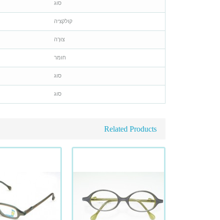
סוג
קולקציה
צוּרָה
חומר
סוג
סוג
Related Products