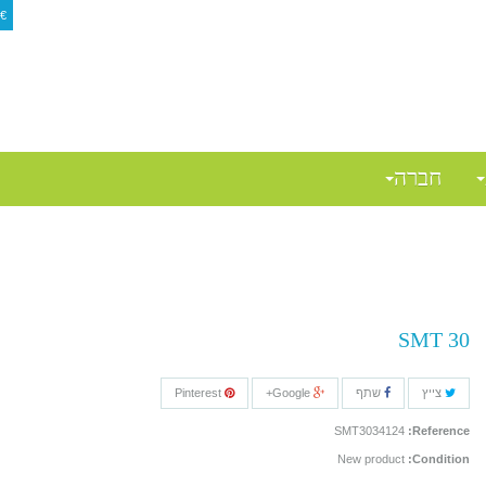
€
$
חברה
SMT 30
צייץ
שתף
Google+
Pinterest
SMT3034124
Reference:
New product
Condition: