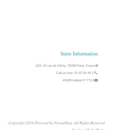
Store Information
LES, 24 rue de Clichy, 75009 Paris, France
Call us now:
01 42 06 49 17
אימייל
info@tropique.fr
Copyright 2016 Powered by PrestaShop. All Rights Reserved.
Developed By
LeoTheme