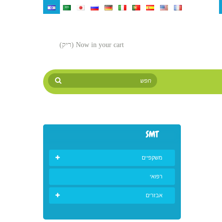
¥
₪‎
руб
Now in your cart
(ריק)
SMT
משקפיים
רפואי
אבזרים