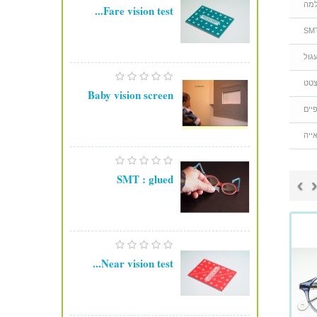
מה
Fare vision test...
SM
גול
טט
Baby vision screen
יים
ייה
SMT : glued
›
‹
Near vision test...