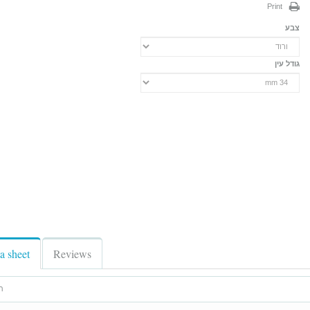
Print
צבע
גודל עין
a sheet
Reviews
תי