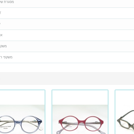
מסגרת של
T
ע
אצ
משקפ
משקפי רא