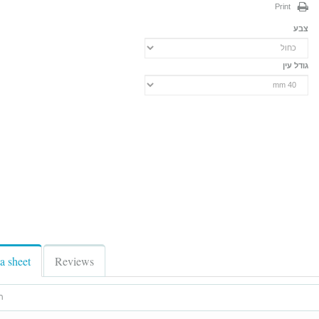
Print
צבע
גודל עין
a sheet
Reviews
תי