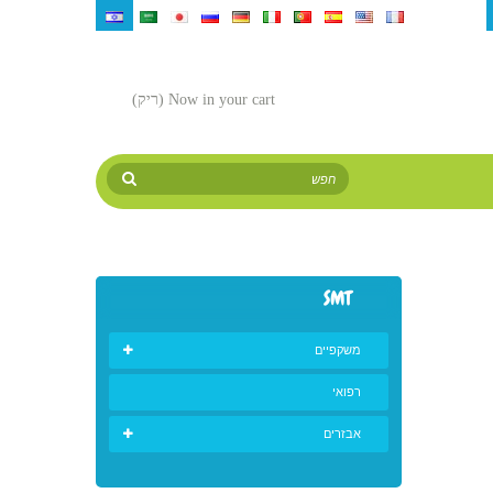
¥
₪‎
руб
Now in your cart
(ריק)
SMT
משקפיים
רפואי
אבזרים