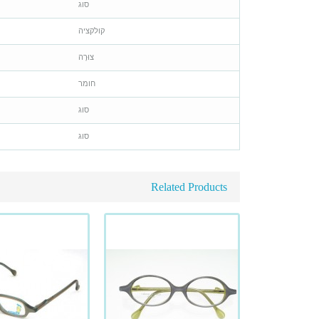
סוג
קולקציה
צוּרָה
חומר
סוג
סוג
Related Products