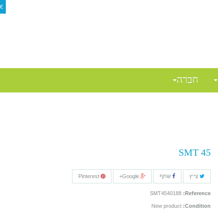
€
$
חברה
SMT 45
צייץ
שתף
Google+
Pinterest
SMT4540188
Reference:
New product
Condition: