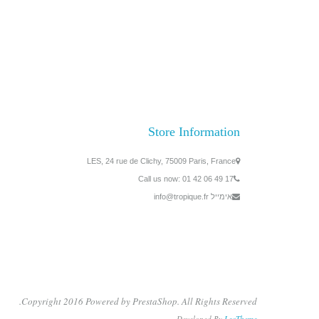
Store Information
LES, 24 rue de Clichy, 75009 Paris, France
Call us now:
01 42 06 49 17
אימייל
info@tropique.fr
Copyright 2016 Powered by PrestaShop. All Rights Reserved.
Developed By
LeoTheme