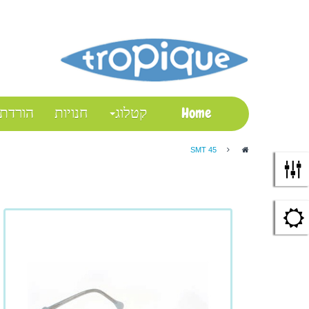
התחבר
My Account
Checkout
Wish List
Shopping Cart
Home
קטלוג
חנויות
הורדת
SMT 45
>