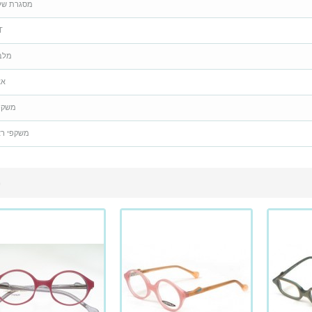
מסגרת של
T
מלב
אצ
משקפ
משקפי רא