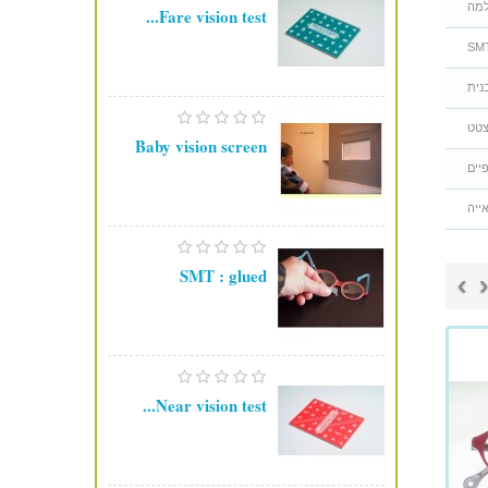
מה
Fare vision test...
SM
נית
טט
Baby vision screen
יים
ייה
SMT : glued
›
‹
Near vision test...