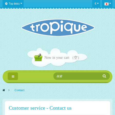
Top links
€
Now in your cart
（空）
Toggle
navigation
>
Contact
Customer service - Contact us