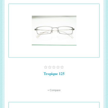
Tropique 125
+ Compare