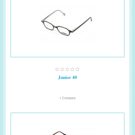
Junior 40
+ Compare