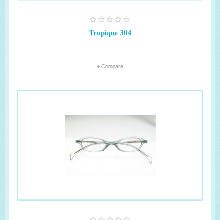
Tropique 304
+ Compare