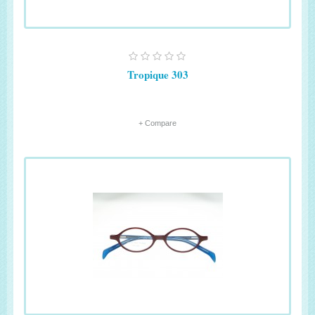
Tropique 303
+ Compare