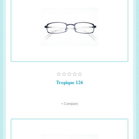
Tropique 126
+ Compare