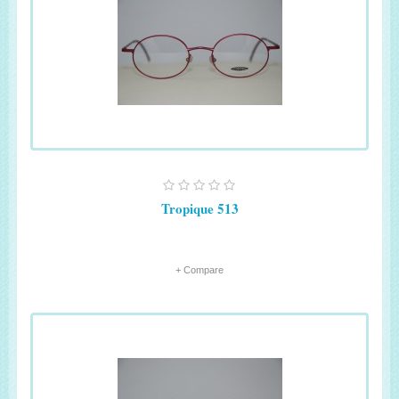
Tropique 513
+ Compare