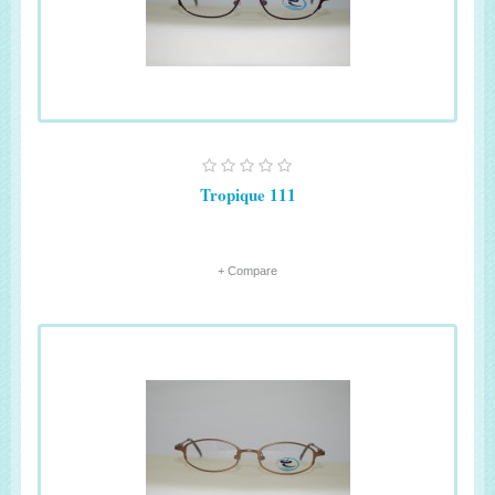
Tropique 111
+ Compare