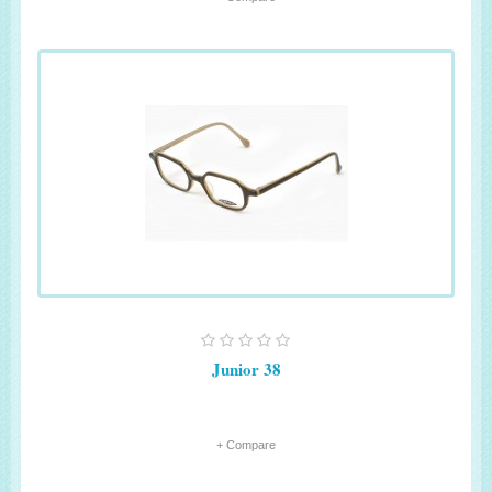
Junior 38
+ Compare