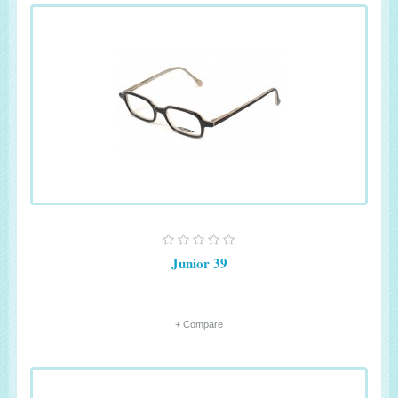
Junior 39
+ Compare