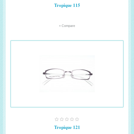
Tropique 115
+ Compare
Tropique 121