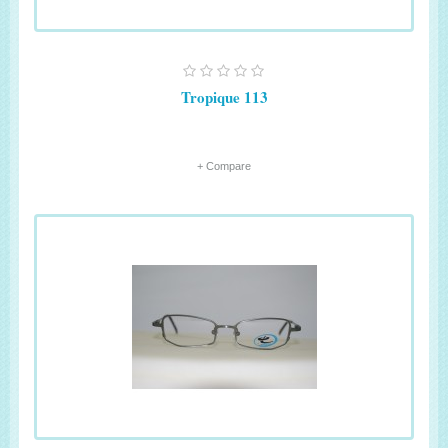
Tropique 113
+ Compare