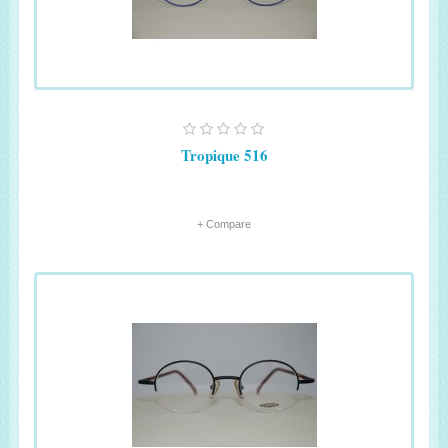
Tropique 516
+ Compare