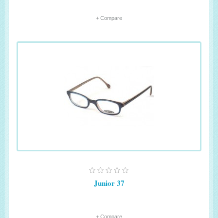
+ Compare
Junior 37
+ Compare