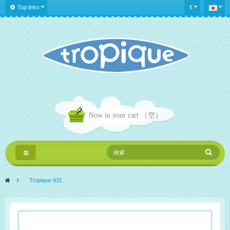
Top links
€
Now in your cart
（空）
Toggle
navigation
>
Tropique 931