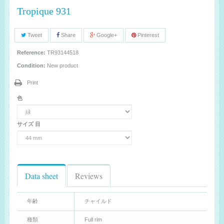
Tropique 931
Tweet
Share
Google+
Pinterest
Reference:
TR93144518
Condition:
New product
Print
色
サイズ 目
Data sheet
Reviews
年齢
チャイルド
種類
Full rim