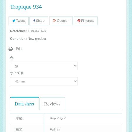
Tropique 934
Tweet
Share
Google+
Pinterest
Reference:
TR93441624
Condition:
New product
Print
色
サイズ 目
Data sheet
Reviews
年齢
チャイルド
種類
Full rim