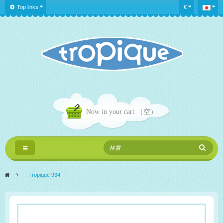
Top links
€
Now in your cart
（空）
Toggle
navigation
>
Tropique 934