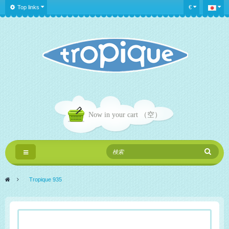
Top links
€
Now in your cart
（空）
Toggle
navigation
>
Tropique 935