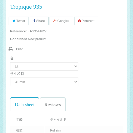
Tropique 935
Tweet
Share
Google+
Pinterest
Reference:
TR93541627
Condition:
New product
Print
色
サイズ 目
Data sheet
Reviews
年齢
チャイルド
種類
Full rim