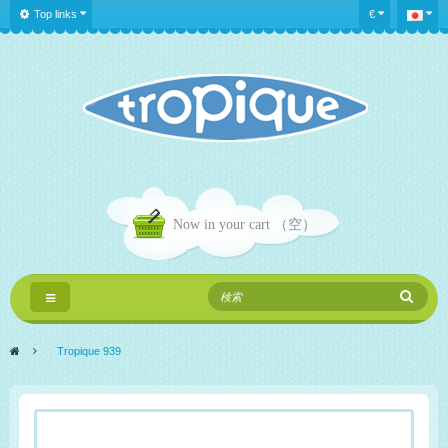
Top links
€
Now in your cart
（空）
Toggle
navigation
>
Tropique 939