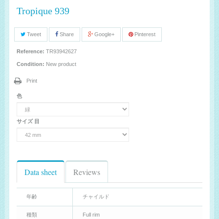
Tropique 939
Tweet
Share
Google+
Pinterest
Reference:
TR93942627
Condition:
New product
Print
色
サイズ 目
Data sheet
Reviews
年齢
チャイルド
種類
Full rim