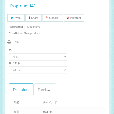
Tropique 941
Tweet
Share
Google+
Pinterest
Reference:
TR94144540
Condition:
New product
Print
色
サイズ 目
Data sheet
Reviews
年齢
チャイルド
種類
Half rim