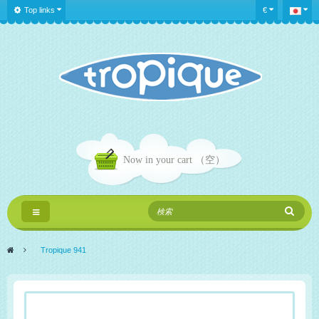
Top links
€
Now in your cart
（空）
Toggle
navigation
>
Tropique 941