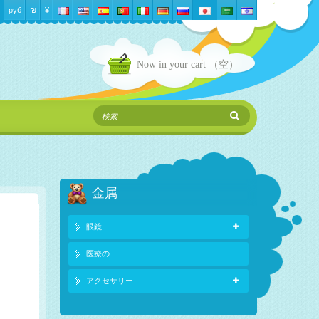
руб
₪‎
¥
Now in your cart
（空）
金属
眼鏡
医療の
アクセサリー