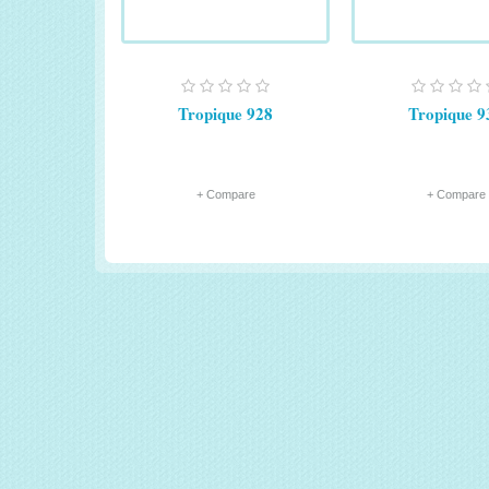
Tropique 928
Tropique 9
+ Compare
+ Compare