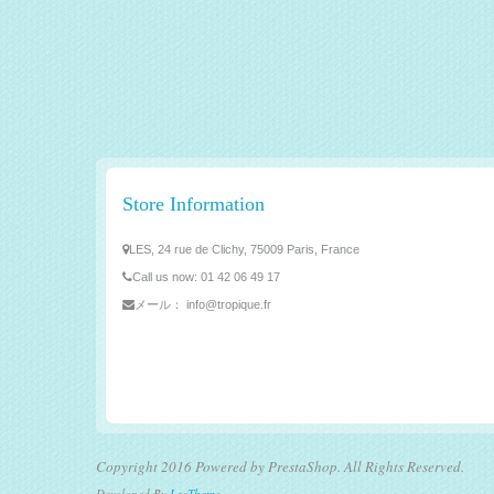
Store Information
LES, 24 rue de Clichy, 75009 Paris, France
Call us now:
01 42 06 49 17
メール：
info@tropique.fr
Copyright 2016 Powered by PrestaShop. All Rights Reserved.
Developed By
LeoTheme