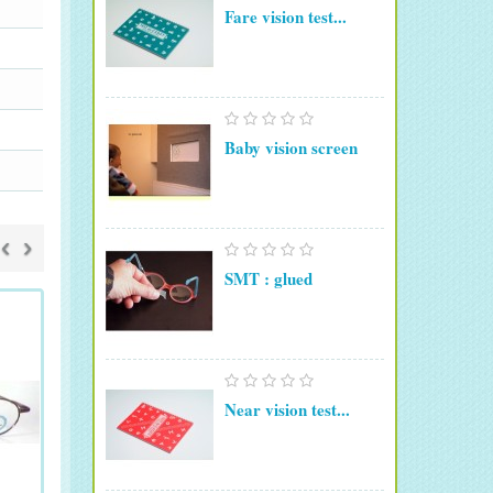
Fare vision test...
Baby vision screen
‹
›
SMT : glued
Near vision test...