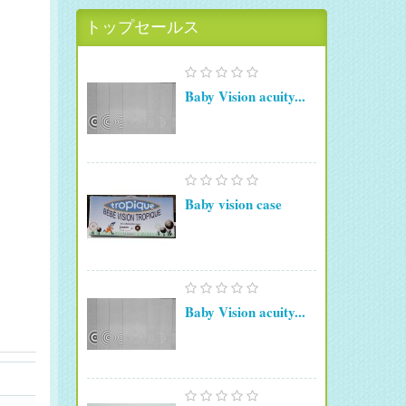
トップセールス
Baby Vision acuity...
Baby vision case
Baby Vision acuity...