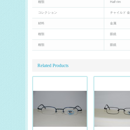
種類
Half rim
コレクション
チャイルド 
材料
金属
種類
眼鏡
種類
眼鏡
Related Products