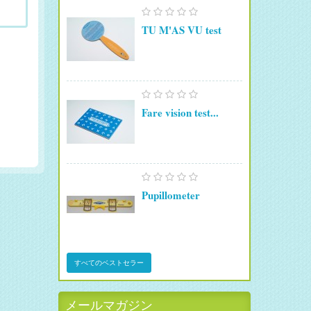
TU M'AS VU test
Fare vision test...
Pupillometer
すべてのベストセラー
メールマガジン