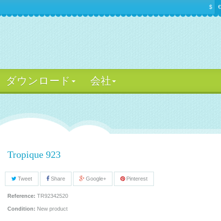
$
€
ダウンロード
会社
Tropique 923
Tweet
Share
Google+
Pinterest
Reference:
TR92342520
Condition:
New product