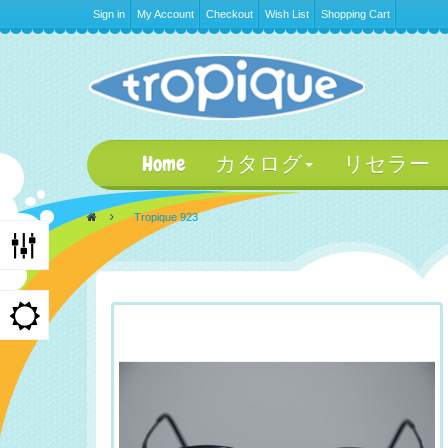
Sign in
My Account
Checkout
Wish List
Shopping Cart
Home
カタログ
リセラー
>
Tropique 923