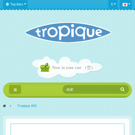
Top links
€
Now in your cart
（空）
Toggle
navigation
>
Tropique 943