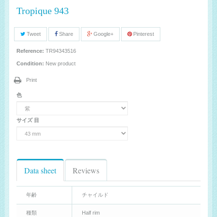
Tropique 943
Tweet
Share
Google+
Pinterest
Reference:
TR94343516
Condition:
New product
Print
色
サイズ 目
Data sheet
Reviews
年齢
チャイルド
種類
Half rim