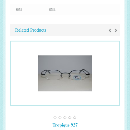
種類
眼鏡
‹
›
Related Products
Tropique 927