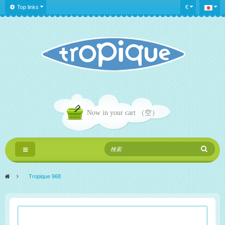
Top links
€
Now in your cart
（空）
Toggle
navigation
>
Tropique 968