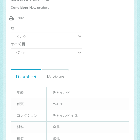
Condition:
New product
Print
色
サイズ 目
Data sheet
Reviews
年齢
チャイルド
種類
Half rim
コレクション
チャイルド 金属
材料
金属
種類
眼鏡