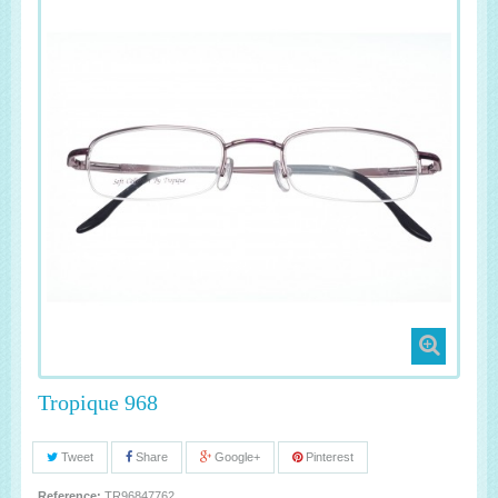
Tropique 968
Tweet
Share
Google+
Pinterest
Reference:
TR96847762