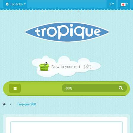
Top links
€
Now in your cart
（空）
Toggle
navigation
>
Tropique 980