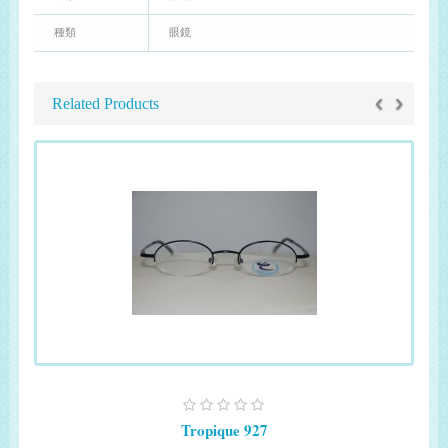
種類
眼鏡
‹
›
Related Products
Tropique 927