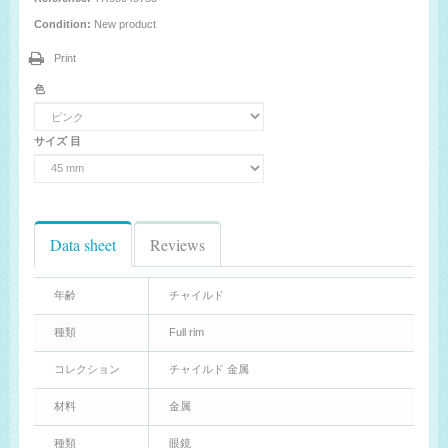
Condition:
New product
Print
色
サイズ 目
Data sheet
Reviews
年齢
チャイルド
種類
Full rim
コレクション
チャイルド 金属
材料
金属
種類
眼鏡