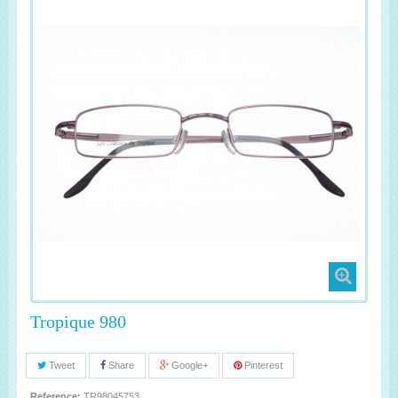
Tropique 980
Tweet
Share
Google+
Pinterest
Reference:
TR98045753